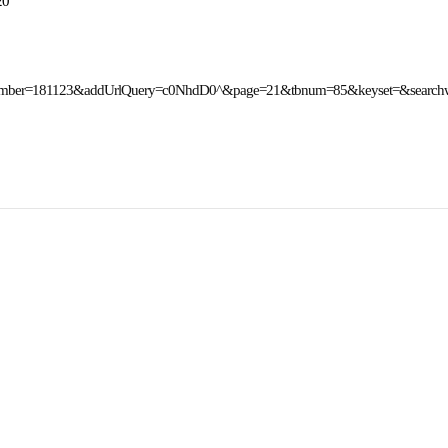
20
5&number=181123&addUrlQuery=c0NhdD0^&page=21&tbnum=85&keyset=&searc