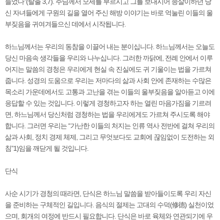
들었다”(탈출 3,7). 주님께서 모세를 부르시고 그를 보내시어 종살이하던 당
신 자녀들에게 구원의 길을 열어 주신 해방 이야기는 바로 억눌린 이들의 울
부짖음을 귀여겨들으신 데에서 시작됩니다.
하느님께서는 우리의 동참을 이끌어 내는 분이십니다. 하느님께서는 오늘도
당신 마음속 생각들을 우리와 나누십니다. 그러한 까닭에, 전례 안에서 이루
어지는 말씀의 경청은 우리에게 현실 속 진실에도 귀 기울이는 법을 가르쳐
줍니다. 성경의 도움으로 우리는 저마다의 삶과 사회 안에 존재하는 수많은
목소리 가운데에서도 고통과 고난을 겪는 이들의 울부짖음을 알아듣고 이에
응답할 수 있는 것입니다. 이렇게 경청하고자 하는 열린 마음가짐을 기르려
면, 하느님께서 당신처럼 경청하는 법을 우리에게도 가르쳐 주시도록 해야
합니다. 그러면 우리는 “가난한 이들의 처지는 인류 역사 전반에 걸쳐 우리의
삶과 사회, 정치 경제 체제, 그리고 무엇보다도 교회에 끊임없이 도전하는 외
침”1)임을 깨닫게 될 것입니다.
단식
사순 시기가 경청의 때라면, 단식은 하느님 말씀을 받아들이도록 우리 자신
을 준비하는 구체적인 길입니다. 음식의 절제는 고대의 수덕(修德) 실천이었
으며, 회개의 여정에 반드시 필요합니다. 단식은 바로 육체와 연관되기에 우