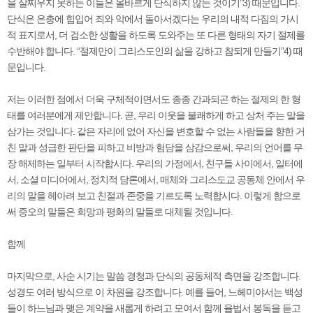
을 살찌우지 못하는 이들은 올바르게 단식하지 않는 것이기”3) 때문입니다.
단식은 은총에 힘입어 죄와 악에서 돌아서겠다는 우리의 내적 다짐의 가시
적 표지로서, 더 검소한 생활을 하도록 도와주는 또 다른 형태의 자기 절제를
수반해야 합니다. “절제만이 그리스도인의 삶을 강하고 참되게 만들기”4) 때
문입니다.
저는 이러한 점에서 더욱 구체적이면서도 종종 간과되곤 하는 절제의 한 형
태를 여러분에게 제안합니다. 곧, 우리 이웃을 불쾌하게 하고 상처 주는 말을
삼가는 것입니다. 같은 자리에 없어 자신을 변호할 수 없는 사람들을 향한 거
친 말과 성급한 판단을 피하고 비방과 험담을 삼감으로써, 우리의 언어를 무
장 해제하는 일부터 시작합시다. 우리의 가정에서, 친구들 사이에서, 일터에
서, 소셜 미디어에서, 정치적 담론에서, 매체와 그리스도교 공동체 안에서 우
리의 말을 헤아려 보고 친절과 존중을 기르도록 노력합시다. 이렇게 함으로
써 증오의 말들은 희망과 평화의 말들로 대체될 것입니다.
함께
마지막으로, 사순 시기는 말씀 경청과 단식의 공동체적 측면을 강조합니다.
성경도 여러 방식으로 이 차원을 강조합니다. 예를 들어, 느헤미야서는 백성
들이 하느님과 맺은 계약을 새롭게 하려고 모여서 함께 율법서 봉독을 듣고