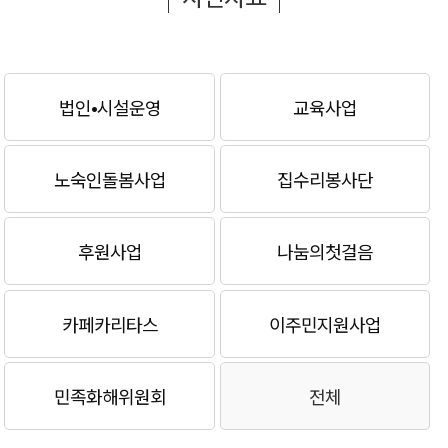
법인•시설운영
교육사업
노숙인돌봄사업
집수리봉사단
후원사업
나눔의첫걸음
카페카리타스
이주민지원사업
민족화해위원회
전체