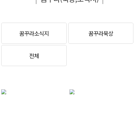
꿈꾸라소식지
꿈꾸라묵상
전체