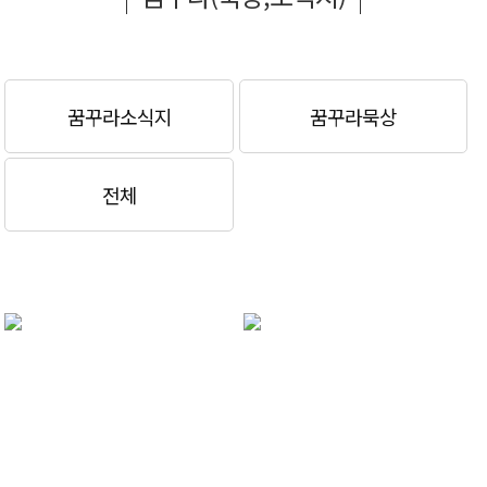
꿈꾸라소식지
꿈꾸라묵상
전체