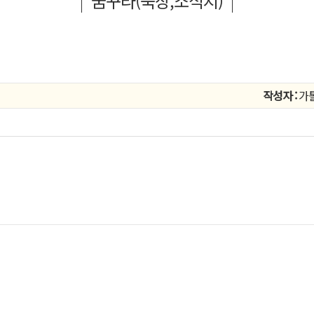
꿈꾸라(묵상,소식지)
작성자 :
가