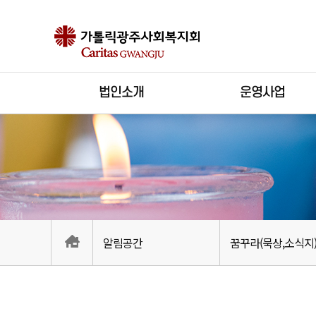
법인소개
운영사업
알림공간
꿈꾸라(묵상,소식지