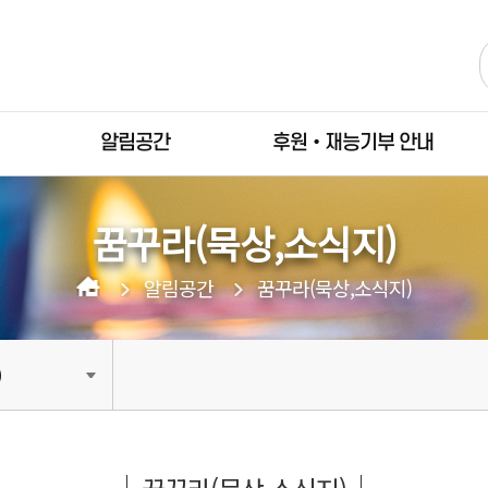
알림공간
후원•재능기부 안내
꿈꾸라(묵상,소식지)
알림공간
꿈꾸라(묵상,소식지)
)