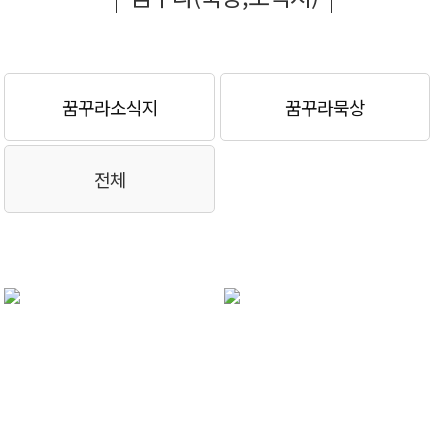
꿈꾸라소식지
꿈꾸라묵상
전체