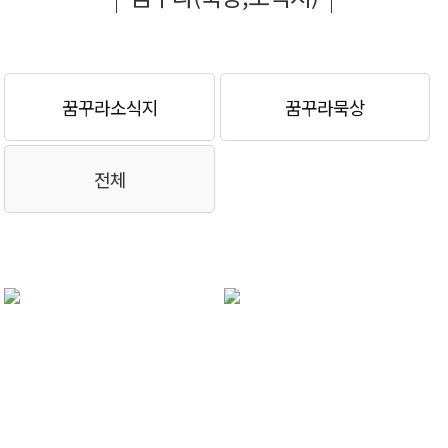
꿈꾸라소식지
꿈꾸라묵상
전체