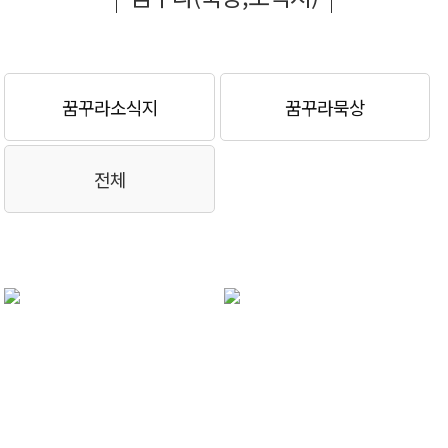
꿈꾸라소식지
꿈꾸라묵상
전체